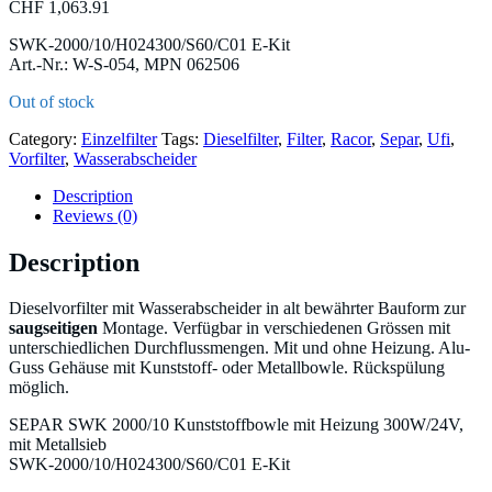
CHF
1,063.91
SWK-2000/10/H024300/S60/C01 E-Kit
Art.-Nr.: W-S-054, MPN 062506
Out of stock
Category:
Einzelfilter
Tags:
Dieselfilter
,
Filter
,
Racor
,
Separ
,
Ufi
,
Vorfilter
,
Wasserabscheider
Description
Reviews (0)
Description
Dieselvorfilter mit Wasserabscheider in alt bewährter Bauform zur
saugseitigen
Montage. Verfügbar in verschiedenen Grössen mit
unterschiedlichen Durchflussmengen. Mit und ohne Heizung. Alu-
Guss Gehäuse mit Kunststoff- oder Metallbowle. Rückspülung
möglich.
SEPAR SWK 2000/10 Kunststoffbowle mit Heizung 300W/24V,
mit Metallsieb
SWK-2000/10/H024300/S60/C01 E-Kit