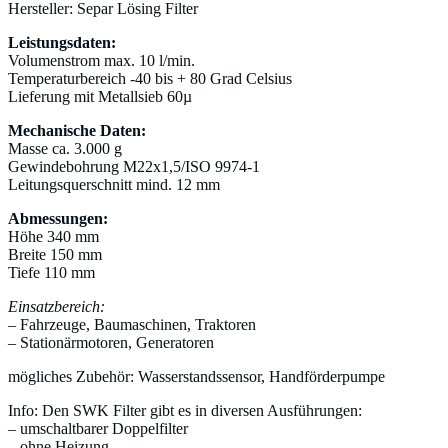
Hersteller: Separ Lösing Filter
Leistungsdaten:
Volumenstrom max. 10 l/min.
Temperaturbereich -40 bis + 80 Grad Celsius
Lieferung mit Metallsieb 60µ
Mechanische Daten:
Masse ca. 3.000 g
Gewindebohrung M22x1,5/ISO 9974-1
Leitungsquerschnitt mind. 12 mm
Abmessungen:
Höhe 340 mm
Breite 150 mm
Tiefe 110 mm
Einsatzbereich:
– Fahrzeuge, Baumaschinen, Traktoren
– Stationärmotoren, Generatoren
mögliches Zubehör: Wasserstandssensor, Handförderpumpe
Info: Den SWK Filter gibt es in diversen Ausführungen:
– umschaltbarer Doppelfilter
– ohne Heizung