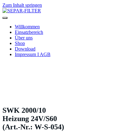
Zum Inhalt springen
SEPAR-FILTER
Willkommen
Einsatzbereich
Über uns
Shop
Download
Impressum I AGB
SWK 2000/10
Heizung 24V/S60
(Art.-Nr.: W-S-054)
SWK 2000/10
Heizung 24V/S60
(Art.-Nr.: W-S-054)