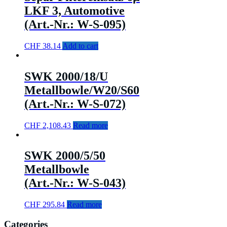
LKF 3, Automotive
(Art.-Nr.: W-S-095)
CHF
38.14
Add to cart
SWK 2000/18/U
Metallbowle/W20/S60
(Art.-Nr.: W-S-072)
CHF
2,108.43
Read more
SWK 2000/5/50
Metallbowle
(Art.-Nr.: W-S-043)
CHF
295.84
Read more
Categories