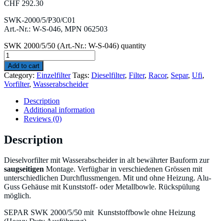
CHF
292.30
SWK-2000/5/P30/C01
Art.-Nr.: W-S-046, MPN 062503
SWK 2000/5/50 (Art.-Nr.: W-S-046) quantity
Add to cart
Category:
Einzelfilter
Tags:
Dieselfilter
,
Filter
,
Racor
,
Separ
,
Ufi
,
Vorfilter
,
Wasserabscheider
Description
Additional information
Reviews (0)
Description
Dieselvorfilter mit Wasserabscheider in alt bewährter Bauform zur
saugseitigen
Montage. Verfügbar in verschiedenen Grössen mit
unterschiedlichen Durchflussmengen. Mit und ohne Heizung. Alu-
Guss Gehäuse mit Kunststoff- oder Metallbowle. Rückspülung
möglich.
SEPAR SWK 2000/5/50 mit Kunststoffbowle ohne Heizung