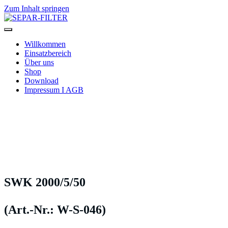
Zum Inhalt springen
SEPAR-FILTER
Willkommen
Einsatzbereich
Über uns
Shop
Download
Impressum I AGB
SWK 2000/5/50
(Art.-Nr.: W-S-046)
SWK 2000/5/50
(Art.-Nr.: W-S-046)