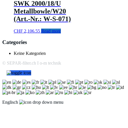
SWK 2000/18/U
Metallbowle/W20
(Art.-Nr.: W-S-071)
CHF
2,106.55
Read more
Categories
Keine Kategorien
© SEPAR-filter.ch I o-m technik
Englisch