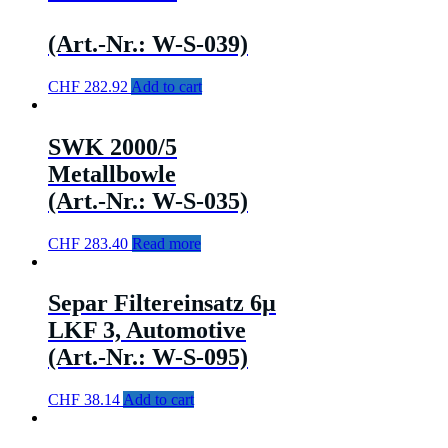
(Art.-Nr.: W-S-039)
CHF
282.92
Add to cart
SWK 2000/5
Metallbowle
(Art.-Nr.: W-S-035)
CHF
283.40
Read more
Separ Filtereinsatz 6µ
LKF 3, Automotive
(Art.-Nr.: W-S-095)
CHF
38.14
Add to cart