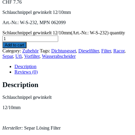
CHF
7.76
Schlauchnippel gewinkelt 12/10mm
Art.-Nr.: W-S-232, MPN 062099
Schlauchnippel gewinkelt 12/10mm(Art.-Nr.: W-S-232) quantity
Add to cart
Category:
Zubehör
Tags:
Dichtungsset
,
Dieselfilter
,
Filter
,
Racor
,
Separ
,
Ufi
,
Vorfilter
,
Wasserabscheider
Description
Reviews (0)
Description
Schlauchnippel gewinkelt
12/10mm
Hersteller:
Separ Lösing Filter