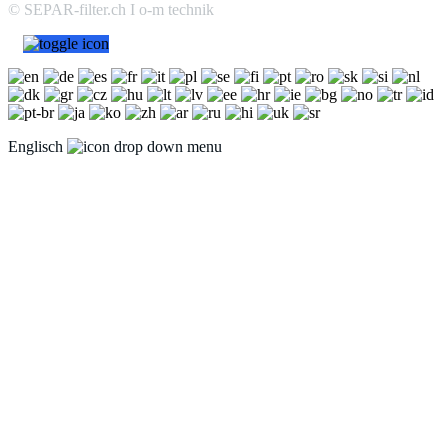
© SEPAR-filter.ch I o-m technik
Englisch