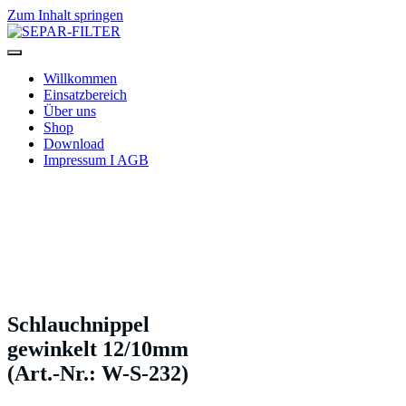
Zum Inhalt springen
SEPAR-FILTER
Willkommen
Einsatzbereich
Über uns
Shop
Download
Impressum I AGB
Schlauchnippel
gewinkelt 12/10mm
(Art.-Nr.: W-S-232)
Schlauchnippel
gewinkelt 12/10mm
(Art.-Nr.: W-S-232)