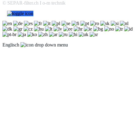
© SEPAR-filter.ch I o-m technik
Englisch