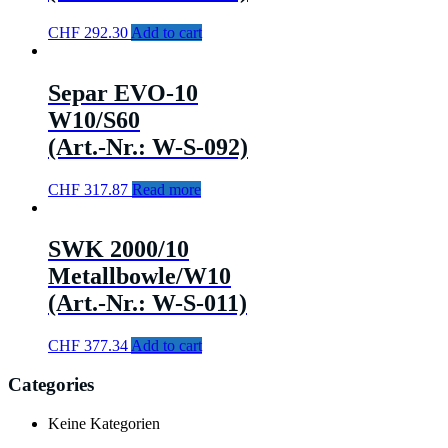
CHF
292.30
Add to cart
Separ EVO-10
W10/S60
(Art.-Nr.: W-S-092)
CHF
317.87
Read more
SWK 2000/10
Metallbowle/W10
(Art.-Nr.: W-S-011)
CHF
377.34
Add to cart
Categories
Keine Kategorien