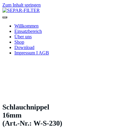
Zum Inhalt springen
SEPAR-FILTER
Willkommen
Einsatzbereich
Über uns
Shop
Download
Impressum I AGB
Schlauchnippel
16mm
(Art.-Nr.: W-S-230)
Schlauchnippel
16mm
(Art.-Nr.: W-S-230)