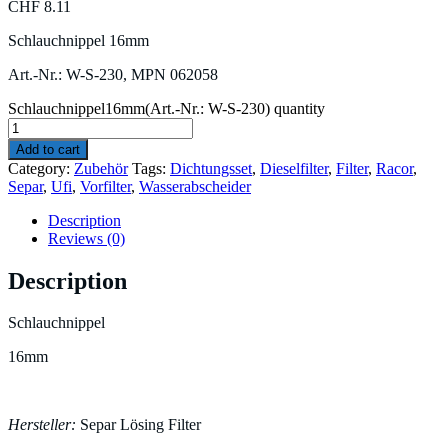
CHF
8.11
Schlauchnippel 16mm
Art.-Nr.: W-S-230, MPN 062058
Schlauchnippel16mm(Art.-Nr.: W-S-230) quantity
Add to cart
Category:
Zubehör
Tags:
Dichtungsset
,
Dieselfilter
,
Filter
,
Racor
,
Separ
,
Ufi
,
Vorfilter
,
Wasserabscheider
Description
Reviews (0)
Description
Schlauchnippel
16mm
Hersteller:
Separ Lösing Filter