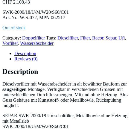
CHF
2,108.43
SWK-2000/18/U/M/W20/S60/C01
Art.-Nr.: W-S-072, MPN 062517
Out of stock
Category:
Doppelfilter
Tags:
Dieselfilter
,
Filter
,
Racor
,
Separ
,
Ufi
,
Vorfilter
,
Wasserabscheider
Description
Reviews (0)
Description
Dieselvorfilter mit Wasserabscheider in alt bewährter Bauform zur
saugseitigen
Montage. Verfügbar in verschiedenen Grössen mit
unterschiedlichen Durchflussmengen. Mit und ohne Heizung. Alu-
Guss Gehäuse mit Kunststoff- oder Metallbowle. Rückspülung
möglich.
SEPAR SWK 2000/18 Umschaltfilter, Metallbowle ohne Heizung,
mit Metallsieb
SWK-2000/18/U/M/W20/S60/C01