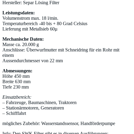
Hersteller: Separ Lösing Filter
Leistungsdaten:
Volumenstrom max. 18 l/min.
Temperaturbereich -40 bis + 80 Grad Celsius
Lieferung mit Metallsieb 60µ
Mechanische Daten:
Masse ca. 20.000 g
Anschlüsse: Überwurfmutter mit Schneidring für ein Rohr mit
einem
Aussendurchmesser von 22 mm
Abmessungen:
Höhe 450 mm
Breite 630 mm
Tiefe 230 mm
Einsatzbereich:
– Fahrzeuge, Baumaschinen, Traktoren
– Stationärmotoren, Generatoren
– Schifffahrt
mögliches Zubehör: Wasserstandssensor, Handförderpumpe
Info: Den SWK Filter gibt es in diversen Ausführungen: