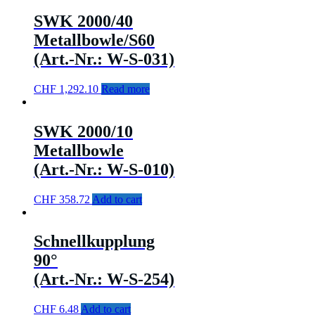
SWK 2000/40
Metallbowle/S60
(Art.-Nr.: W-S-031)
CHF
1,292.10
Read more
SWK 2000/10
Metallbowle
(Art.-Nr.: W-S-010)
CHF
358.72
Add to cart
Schnellkupplung
90°
(Art.-Nr.: W-S-254)
CHF
6.48
Add to cart