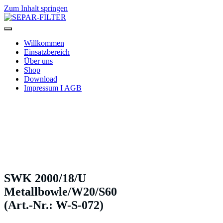
Zum Inhalt springen
SEPAR-FILTER
Willkommen
Einsatzbereich
Über uns
Shop
Download
Impressum I AGB
SWK 2000/18/U
Metallbowle/W20/S60
(Art.-Nr.: W-S-072)
SWK 2000/18/U
Metallbowle/W20/S60
(Art.-Nr.: W-S-072)