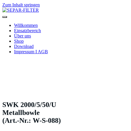
Zum Inhalt springen
SEPAR-FILTER
Willkommen
Einsatzbereich
Über uns
Shop
Download
Impressum I AGB
SWK 2000/5/50/U
Metallbowle
(Art.-Nr.: W-S-088)
SWK 2000/5/50/U
Metallbowle
(Art.-Nr.: W-S-088)