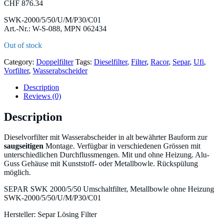
CHF
876.34
SWK-2000/5/50/U/M/P30/C01
Art.-Nr.: W-S-088, MPN 062434
Out of stock
Category:
Doppelfilter
Tags:
Dieselfilter
,
Filter
,
Racor
,
Separ
,
Ufi
,
Vorfilter
,
Wasserabscheider
Description
Reviews (0)
Description
Dieselvorfilter mit Wasserabscheider in alt bewährter Bauform zur
saugseitigen
Montage. Verfügbar in verschiedenen Grössen mit
unterschiedlichen Durchflussmengen. Mit und ohne Heizung. Alu-
Guss Gehäuse mit Kunststoff- oder Metallbowle. Rückspülung
möglich.
SEPAR SWK 2000/5/50 Umschaltfilter, Metallbowle ohne Heizung
SWK-2000/5/50/U/M/P30/C01
Hersteller: Separ Lösing Filter