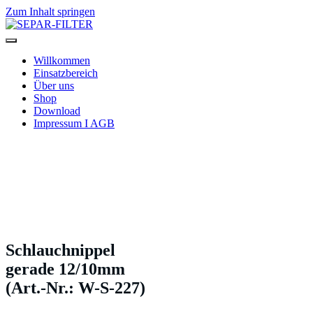
Zum Inhalt springen
SEPAR-FILTER
Willkommen
Einsatzbereich
Über uns
Shop
Download
Impressum I AGB
Schlauchnippel
gerade 12/10mm
(Art.-Nr.: W-S-227)
Schlauchnippel
gerade 12/10mm
(Art.-Nr.: W-S-227)