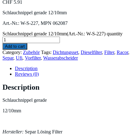
CHF
5.91
Schlauchnippel gerade 12/10mm
Art.-Nr.: W-S-227, MPN 062087
Schlauchnippel gerade 12/10mm(Art.-Nr.: W-S-227) quantity
Add to cart
Category:
Zubehör
Tags:
Dichtungsset
,
Dieselfilter
,
Filter
,
Racor
,
Separ
,
Ufi
,
Vorfilter
,
Wasserabscheider
Description
Reviews (0)
Description
Schlauchnippel gerade
12/10mm
Hersteller:
Separ Lösing Filter