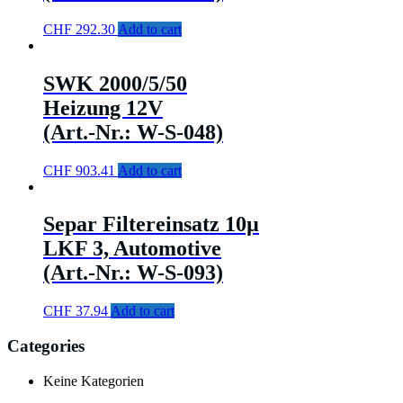
CHF
292.30
Add to cart
SWK 2000/5/50
Heizung 12V
(Art.-Nr.: W-S-048)
CHF
903.41
Add to cart
Separ Filtereinsatz 10µ
LKF 3, Automotive
(Art.-Nr.: W-S-093)
CHF
37.94
Add to cart
Categories
Keine Kategorien