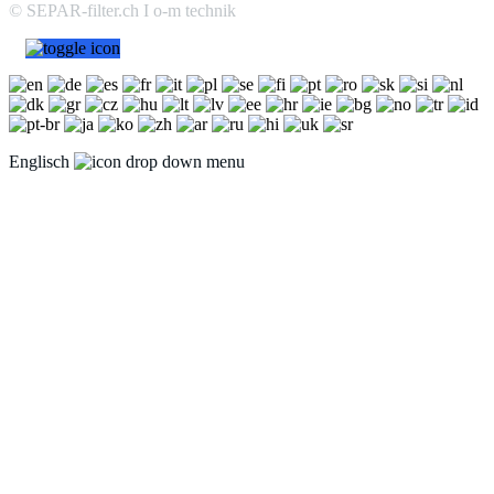
© SEPAR-filter.ch I o-m technik
Englisch