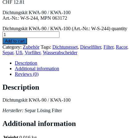
CHF
12.81
Dichtungskit KWA-90 / KWA-100
Art.-Nr.: W-S-244, MPN 063172
Dichtungskit KWA-90 / KWA-100 (Art.-Nr.: W-S-244) quantity
Add to cart
Category:
Zubehör
Tags:
Dichtungsset
,
Dieselfilter
,
Filter
,
Racor
,
Separ
,
Ufi
,
Vorfilter
,
Wasserabscheider
Description
Additional information
Reviews (0)
Description
Dichtungskit KWA-90 / KWA-100
Hersteller:
Separ Lösing Filter
Additional information
Weight
0.016 kg