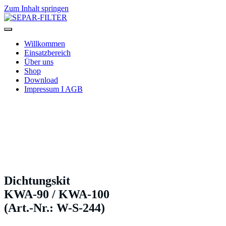
Zum Inhalt springen
SEPAR-FILTER
Willkommen
Einsatzbereich
Über uns
Shop
Download
Impressum I AGB
Dichtungskit
KWA-90 / KWA-100
(Art.-Nr.: W-S-244)
Dichtungskit
KWA-90 / KWA-100
(Art.-Nr.: W-S-244)